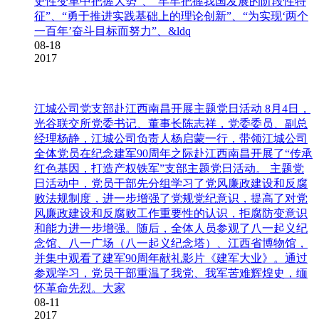
史性变革中把握大势”、“牢牢把握我国发展的阶段性特
征”、“勇于推进实践基础上的理论创新”、“为实现‘两个
一百年’奋斗目标而努力”、&ldq
08-18
2017
江城公司党支部赴江西南昌开展主题党日活动
8月4日，
光谷联交所党委书记、董事长陈志祥，党委委员、副总
经理杨静，江城公司负责人杨启蒙一行，带领江城公司
全体党员在纪念建军90周年之际赴江西南昌开展了“传承
红色基因，打造产权铁军”支部主题党日活动。 主题党
日活动中，党员干部先分组学习了党风廉政建设和反腐
败法规制度，进一步增强了党规党纪意识，提高了对党
风廉政建设和反腐败工作重要性的认识，拒腐防变意识
和能力进一步增强。随后，全体人员参观了八一起义纪
念馆、八一广场（八一起义纪念塔）、江西省博物馆，
并集中观看了建军90周年献礼影片《建军大业》。通过
参观学习，党员干部重温了我党、我军苦难辉煌史，缅
怀革命先烈。大家
08-11
2017