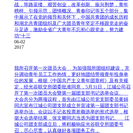
战，筚路蓝缕、艰苦创业，改革创新、振兴荆楚，青年
榜样、引领示范，团情概况、青春印记等五个部分，集
中展示了在党的领导和关怀下，中国共青团的成长历程
和湖北共青团组织及广大团员青年坚定不移跟党走的奋
斗足迹，激励全省广大青年不忘初心跟党走，努力建
功“十三
06-02
2017
我所召开第一次团员大会
为加强我所团组织建设，充
分调动青年员工工作热情，更好地团结带领青年投身单
位的发展，根据《中国共产主义青年团章程》及有关规
定，经光谷联交所团委批准同意，5月31日，江城公司召
开了第一次团员大会暨第一届团支部书记选举会议。
大会共分为两项议程，首先由江城公司党支部委员黄娟
同志宣布江城公司团支部成立并宣读第一届团支部书记
选举办法。会议以不记名投票差额选举的形式选举，根
据大会选举结果，张文卿同志当选为团支部书记。 江
城公司团支部成立后，将积极响应光谷联交所团委号
召，尽心尽责，认真做好各项团务工作，