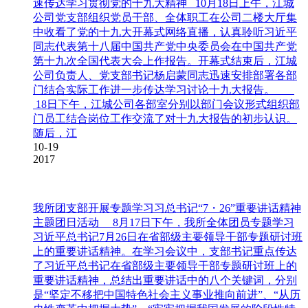
速传达学习贯彻党的十九大精神 10月18日上午，江城
公司党支部组织党员干部、全体职工在公司二楼大厅集
中收看了党的十九大开幕式网络直播，认真聆听习近平
同志代表第十八届中国共产党中央委员会在中国共产党
第十九次全国代表大会上作报告。开幕式结束后，江城
公司负责人、党支部书记杨启蒙同志迅速安排部署各部
门结合实际工作进一步传达学习讨论十九大报告。
18日下午，江城公司各部室分别以部门会议形式组织部
门员工结合岗位工作交流了对十九大报告的初步认识。
随后，江
10-19
2017
我所团支部开展专题学习习总书记“7・26”重要讲话精神
主题团日活动
8月17日下午，我所全体团员专题学习
习近平总书记7月26日在省部级主要领导干部专题研讨班
上的重要讲话精神。在学习会议中，支部书记重点传达
了习近平总书记在省部级主要领导干部专题研讨班上的
重要讲话精神，总结出重要讲话中的八个关键词，分别
是“坚定不移把中国特色社会主义事业推向前进”、“从历