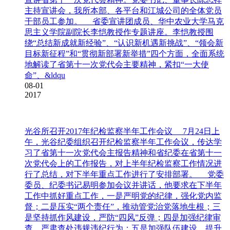
主持宣讲会，我所本部、各平台和江城公司的全体党员
干部员工参加。 省委宣讲团成员、华中农业大学马克
思主义学院副院长李恺教授作专题讲座。李恺教授围
绕“总结新成就新经验”、“认识新机遇新挑战”、“领会新
目标新征程”和“贯彻新部署新举措”四个方面，全面系统
地解读了省第十一次党代会主要精神，紧扣“一大使
命”、&ldqu
08-01
2017
光谷所召开2017年纪检监察半年工作会议
7月24日上
午，光谷纪委组织召开纪检监察半年工作会议，传达学
习了省第十一次党代会主报告精神和省纪委在省第十一
次党代会上的工作报告，对上半年纪检监察工作情况进
行了总结，对下半年重点工作进行了安排部署。 党委
委员、纪委书记易明参加会议并讲话，他要求在下半年
工作中抓好重点工作，一是严明党的纪律，强化党内监
督；二是压实“两个责任”，推动管党治党落地生根；三
是坚持抓作风建设，严防“四风”反弹；四是加强纪律审
查，严肃查处违规违纪行为；五是加强队伍建设，提升