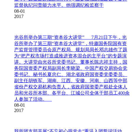
监督执纪问责能力水平。他强调纪检监察干
08-01
2017
光谷所举办第三期“资本谷大讲堂”
7月21日下午，光
谷所举办了第三期“资本谷大讲堂”，特邀国务院国有资
产监督管理委员会原产权局、规划局局长邓志雄作了题
为“把产权市场打造成推进资本混合的主平台”的专题演
讲。大讲堂由光谷所党委书记、董事长陈志祥主持，国
务院国资委产权局副局长李晓梁、中国产权交易协会党
委书记、秘书长夏忠仁、湖北省政府国资委党委委员、
副主任胡铁军、湖南、江西、安徽、河南、山西等中部
省份产权交易机构负责人，省政府国资委产权处全体人
员和光谷所本部、各平台、江城公司全体干部员工400余
人参加了活动。
08-01
2017
我所团支部开展“不忘初心跟党走”重温入团誓词活动