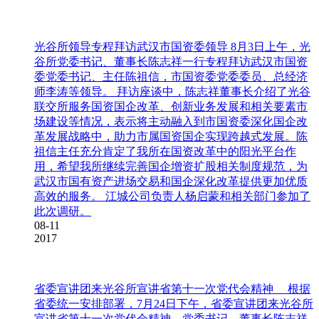
光谷所领导专程拜访武汉市国资委领导
8月3日上午，光
谷所党委书记、董事长陈志祥一行专程拜访武汉市国资
委党委书记、主任陈祖信，市国资委党委委员、总经济
师李涛等领导。 拜访座谈中，陈志祥董事长介绍了光谷
联交所服务国资国企改革、创新业务发展和相关要素市
场建设等情况，表示将主动融入到市国资委深化国企改
革发展战略中，助力市属国资国企实现跨越式发展。陈
祖信主任充分肯定了我所在国资改革中的阳光平台作
用，希望我所继续完善国企增资扩股相关制度规范，为
武汉市国有资产进场交易和国企深化改革提供更加优质
高效的服务。 江城公司负责人杨启蒙和相关部门参加了
此次调研。
08-11
2017
省委宣讲团来光谷所宣讲省第十一次党代会精神
根据
省委统一安排部署，7月24日下午，省委宣讲团来光谷所
宣讲省第十一次党代会精神。党委书记、董事长陈志祥