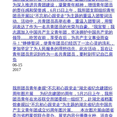
为深入推进共青团建设，凝聚青年精神，增强青年团员
的责任感和荣誉感，6月15日上午，我所团支部组织青年
团员开展以“不忘初心跟党走”为主题的重温入团誓词活
动。活动中，共青团员高举右拳，重温入团誓词，用誓
词表达了作为一名共青团员的光荣与自豪。“我宣誓：我
志愿加入中国共产主义青年团，坚决拥护中国共产党的
领导……吃苦在前，享受在后，为共产主义事业而奋
斗！”铮铮誓词，使青年团员们经历了一次心灵的洗礼，
更加坚定了为人民服务的理想信念。此次活动，旨在让
青年团员意识到作为一名共青团员，要时刻牢记自己肩
负
06-15
2017
我所团员青年参观“不忘初心跟党走”湖北省纪念建团95
周年图片展
为纪念建团95周年，5月25日上午，我所
团员青年在光谷联交所团委统一组织下，赴湖北省档案
馆参观以“不忘初心跟党走”为主题的湖北省纪念中国共
产主义青年团成立95周年图片展。 本次图片展由团省
委与省档案馆联合举办。展览内容分播撒火种、浴血奋