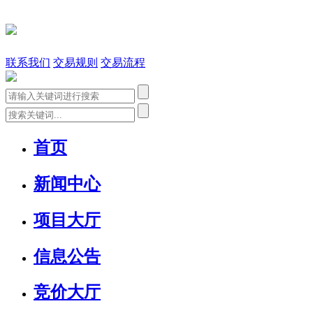
联系我们
交易规则
交易流程
首页
新闻中心
项目大厅
信息公告
竞价大厅