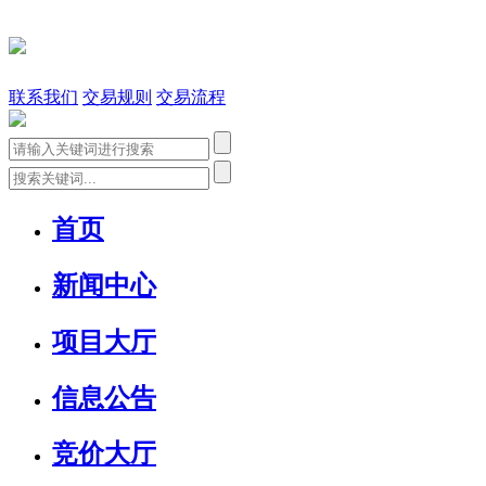
联系我们
交易规则
交易流程
首页
新闻中心
项目大厅
信息公告
竞价大厅