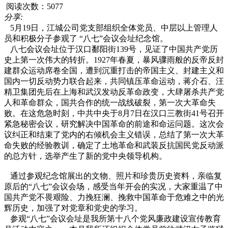
阅读次数：5077
分享:
5月19日，江城公司党支部组织全体党员、中层以上管理人
员和积极分子参观了 “八七”会议会址纪念馆。
八七会议会址位于汉口鄱阳街139号，见证了中国共产党历
史上第一次伟大的转折。1927年春夏，暴风骤雨般的反帝反封
建群众运动席卷全国，遭到沉重打击的帝国主义、封建主义和
国内一切反动势力联合起来，共同镇压革命运动，蒋介石、汪
精卫集团先后在上海和武汉发动反革命政变，大肆屠杀共产党
人和革命群众，国共合作的统一战线破裂，第一次大革命失
败。在这危急时刻，中共中央于8月7日在汉口三教街41号召开
紧急秘密会议，研究解决中国革命的前途和命运问题。这次会
议纠正和结束了党内的右倾机会主义错误，总结了第一次大革
命失败的经验教训，确定了土地革命和武装反抗国民党反动派
的总方针，选举产生了新的党中央领导机构。
通过参观纪念馆展出的文物、照片和珍贵历史资料，亲临复
原后的“八七”会议会场，感受当年开会的实况，大家重温了中
国共产党不畏艰险、力挽狂澜、挽救中国革命于危难之中的光
辉历史，加强了对党章和党史的学习。
参观“八七”会议会址是我所第十八个党风廉政建设宣传教育