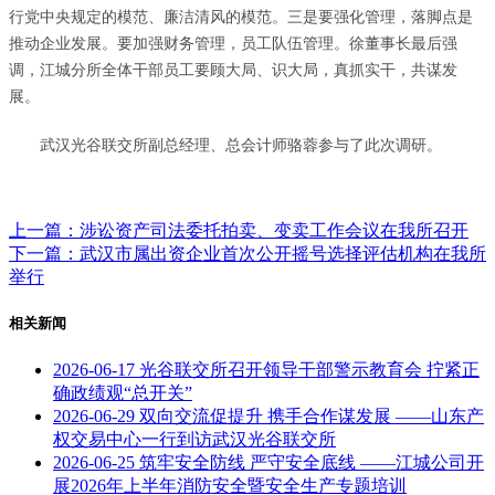
行党中央规定的模范、廉洁清风的模范。三是要强化管理，落脚点是
推动企业发展。要加强财务管理，员工队伍管理。徐董事长最后强
调，江城分所全体干部员工要顾大局、识大局，真抓实干，共谋发
展。
武汉光谷联交所副总经理、总会计师骆蓉参与了此次调研。
上一篇：涉讼资产司法委托拍卖、变卖工作会议在我所召开
下一篇：武汉市属出资企业首次公开摇号选择评估机构在我所
举行
相关新闻
2026-06-17
光谷联交所召开领导干部警示教育会 拧紧正
确政绩观“总开关”
2026-06-29
双向交流促提升 携手合作谋发展 ——山东产
权交易中心一行到访武汉光谷联交所
2026-06-25
筑牢安全防线 严守安全底线 ——江城公司开
展2026年上半年消防安全暨安全生产专题培训