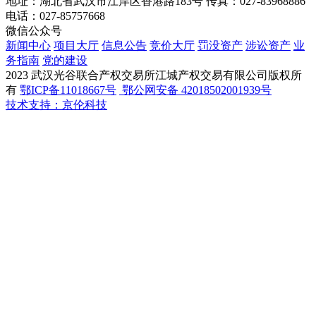
地址：湖北省武汉市江岸区香港路183号
传真：027-83968886
电话：027-85757668
微信公众号
新闻中心
项目大厅
信息公告
竞价大厅
罚没资产
涉讼资产
业
务指南
党的建设
2023 武汉光谷联合产权交易所江城产权交易有限公司版权所
有
鄂ICP备11018667号
鄂公网安备 42018502001939号
技术支持：京伦科技