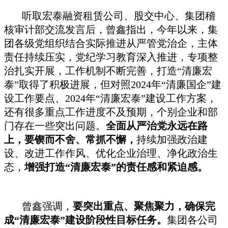
听取宏泰融资租赁公司、股交中心、集团稽
核审计部交流发言后，曾鑫指出，今年以来，集
团各级党组织结合实际推进从严管党治企，主体
责任持续压实，党纪学习教育深入推进，专项整
治扎实开展，工作机制不断完善，打造“清廉宏
泰”取得了积极进展，但对照2024年“清廉国企”建
设工作要点、2024年“清廉宏泰”建设工作方案，
还有很多重点工作进度不及预期，个别企业和部
门存在一些突出问题。
全面从严治党永远在路
上，要锲而不舍、常抓不懈，
持续加强政治建
设、改进工作作风、优化企业治理、净化政治生
态，
增强打造“清廉宏泰”的责任感和紧迫感。
曾鑫强调，
要突出重点、聚焦聚力，确保完
成“清廉宏泰”建设阶段性目标任务。
集团各公司