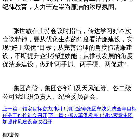
纪律教育，大力营造崇尚廉洁的浓厚氛围。
张世敏在主持会议时指出，传达学习好本次
会议精神，要从优化生态的角度看清廉建设，实
现“好正实优”目标；从完善治理的角度抓清廉建
设，不断提升企业治理效能；从推动发展的角度
促清廉建设，做到“两手抓、两手硬、两促进”。
集团高管，集团各部门及天风证券、各二级
公司党组织负责人、纪检委员参会。
上一篇：锚定目标奋力冲刺！湖北宏泰集团坚决完成全年目标
任务工作推进会召开
下一篇：抓改革促发展！湖北宏泰集团
加强作风建设会议召开
相关新闻