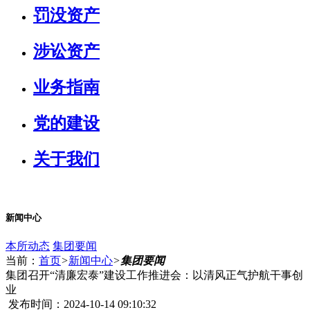
罚没资产
涉讼资产
业务指南
党的建设
关于我们
新闻中心
本所动态
集团要闻
当前：
首页
>
新闻中心
>
集团要闻
集团召开“清廉宏泰”建设工作推进会：以清风正气护航干事创
业
发布时间：2024-10-14 09:10:32