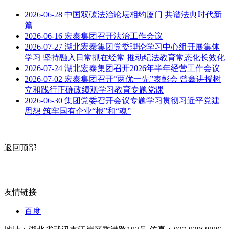
2026-06-28
中国双碳法治论坛相约厦门 共谱法典时代新
篇
2026-06-16
宏泰集团召开法治工作会议
2026-07-27
湖北宏泰集团党委理论学习中心组开展集体
学习 坚持融入日常抓在经常 推动纪法教育常态化长效化
2026-07-24
湖北宏泰集团召开2026年半年经营工作会议
2026-07-02
宏泰集团召开“两优一先”表彰会 曾鑫讲授树
立和践行正确政绩观学习教育专题党课
2026-06-30
集团党委召开会议专题学习贯彻习近平党建
思想 筑牢国有企业“根”和“魂”
返回顶部
友情链接
百度