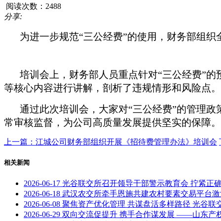
阅读次数：2488
分享:
为进一步规范“三公经费”的使用，财务部组织
培训会上，财务部人员重点针对“三公经费”
等核心内容进行讲解，剖析了违规情形和风险点。
通过此次培训会，大家对“三公经费”的管理
常审核监督，为公司高质量发展提供坚实的保障。
上一篇：江城公司财务部组织开展《招待费管理办法》培训会
相关新闻
2026-06-17
光谷联交所召开领导干部警示教育会 拧紧正确
2026-06-18
武汉农交所牵手恩施共建农村要素交易平台激
2026-06-08
聚焦资产优化管理 共谋盘活多样路径 光谷
2026-06-29
双向交流促提升 携手合作谋发展 ——山东