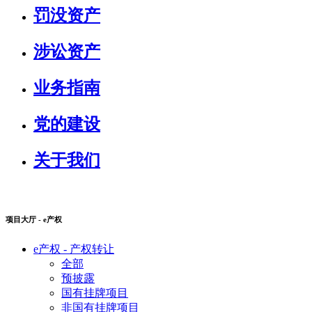
罚没资产
涉讼资产
业务指南
党的建设
关于我们
项目大厅 - e产权
e产权 - 产权转让
全部
预披露
国有挂牌项目
非国有挂牌项目