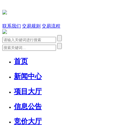
联系我们
交易规则
交易流程
首页
新闻中心
项目大厅
信息公告
竞价大厅