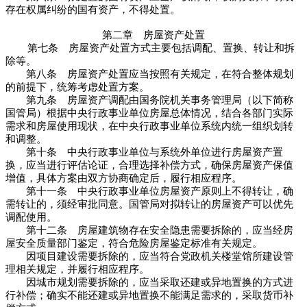
存在权属纠纷的国有资产，不得处置。
第二章 房屋资产处置
第七条 房屋资产处置方式主要包括调配、置换、转让和拆
除等。
第八条 房屋资产处置应当按照有关规定，在符合整体规划
的前提下，统筹考虑处置方案。
第九条 房屋资产调配由国务院机关事务管理局（以下简称
国管局）根据中央行政事业单位房屋总体情况，结合各部门实际
需求和房屋使用现状，在中央行政事业单位系统内统一组织划转
和调整。
第十条 中央行政事业单位与系统外单位进行房屋资产置
换，应当进行评估论证，合理选择补偿方式，确保房屋资产保值
增值，具体方案由双方协商确定后，履行相应程序。
第十一条 中央行政事业单位房屋资产原则上不得转让，确
需转让的，须经审批同意。国管局对拟转让的房屋资产可以优先
调配使用。
第十二条 房屋建筑物存在安全隐患需要拆除的，应当经房
屋安全质量部门鉴定，符合危险房屋鉴定标准有关规定。
因项目建设需要拆除的，应当符合党政机关楼堂馆所建设管
理相关规定，并履行相应程序。
因城市规划需要拆除的，应当采取还建或异地置换的方式进
行补偿；确实不能还建或异地置换不能满足需求的，采取货币补