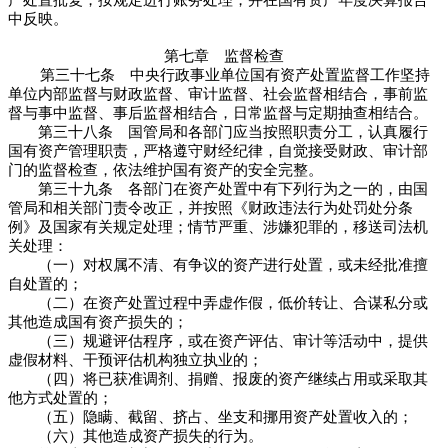
产处置批复，按规定进行账务处理，并在国有资产年度决算报告
中反映。
第七章 监督检查
第三十七条 中央行政事业单位国有资产处置监督工作坚持
单位内部监督与财政监督、审计监督、社会监督相结合，事前监
督与事中监督、事后监督相结合，日常监督与定期抽查相结合。
第三十八条 国管局和各部门应当按照职责分工，认真履行
国有资产管理职责，严格遵守财经纪律，自觉接受财政、审计部
门的监督检查，依法维护国有资产的安全完整。
第三十九条 各部门在资产处置中有下列行为之一的，由国
管局和相关部门责令改正，并按照《财政违法行为处罚处分条
例》及国家有关规定处理；情节严重、涉嫌犯罪的，移送司法机
关处理：
（一）对权属不清、有争议的资产进行处置，或未经批准擅
自处置的；
（二）在资产处置过程中弄虚作假，低价转让、合谋私分或
其他造成国有资产损失的；
（三）规避评估程序，或在资产评估、审计等活动中，提供
虚假材料、干预评估机构独立执业的；
（四）将已获准调剂、捐赠、报废的资产继续占用或采取其
他方式处置的；
（五）隐瞒、截留、挤占、坐支和挪用资产处置收入的；
（六）其他造成资产损失的行为。