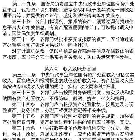
第二十九条 国管局负责建立中央行政事业单位国有资产处
置平台，包括资产调剂捐赠、进场交易和电子废弃物统一回收处
理平台等，并提供资产评估、鉴定和法律咨询等相关服务。
第三十条 各部门拟调剂、捐赠的资产，须通过调剂捐赠信
息平台发布相关信息。有资产配置需要的部门，可以提出调入申
请，国管局负责组织调剂。
第三十一条 各部门经批准变卖或报废的资产，应当通过资
产处置平台实行进场交易或统一回收处理。
对于计算机硬盘、复印机信息储存部件等信息存储载体的资
产报废，应当符合安全保密的有关要求，防止失泄密事件发生。
第六章 收入及账务管理
第三十二条 中央行政事业单位国有资产处置收入包括变卖
收入、置换收入和报损报废的残值变价收入等。资产处置收入应
当按政府非税收入管理的规定，实行“收支两条线”管理。
第三十三条 各部门应当按照财务管理制度，如实反映和缴
纳国有资产处置收入，不得隐瞒、截留、挤占、坐支和挪用。
第三十四条 各部门应当根据资产处置批复，按规定及时调
整资产、财务账目，办理产权变动登记等相关手续。
第三十五条 各部门应当按照档案管理的有关规定，加强资
产处置档案管理。资产处置过程和结果的资料应当完整、真实。
第三十六条 中央行政事业单位发生机构变动（分立、撤
销、合并、改制、隶属关系改变），应当依据资产调整方案和资