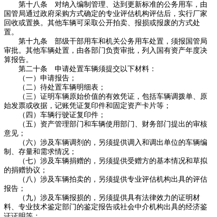
第十八条 对纳入编制管理、达到更新标准的公务用车，由
国管局通过政府采购方式确定的专业评估机构评估后，实行厂家
回收或置换。其他车辆可采取公开拍卖、报损或报废的方式处
置。
第十九条 部级干部用车和机关公务用车处置，须报国管局
审批。其他车辆处置，由各部门负责审批，列入国有资产年度决
算报告。
第二十条 申请处置车辆须提交以下材料：
（一）申请报告；
（二）待处置车辆明细表；
（三）证明车辆原始价值的有效凭证，包括车辆调拨单、原
始发票或收据，记账凭证复印件和固定资产卡片等；
（四）车辆行驶证复印件；
（五）资产管理部门和车辆使用部门、财务部门提出的审核
意见；
（六）涉及车辆调剂的，另须提供调入和调出单位的车辆编
制、存量和需求情况；
（七）涉及车辆捐赠的，另须提供受赠方的基本情况和草拟
的捐赠协议；
（八）涉及车辆拍卖的，另须提供专业评估机构出具的评估
报告；
（九）涉及车辆报损的，另须提供具有法律效力的证明材
料、专业技术鉴定部门的鉴定报告或社会中介机构出具的经济鉴
证证明等；