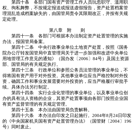
第四十条 各部门国有资产管理工作人员玩忽职守、滥用职
权、徇私舞弊，不按规定报送或报送虚假报告，资产处置档案管
理混乱造成档案缺失的，由国管局责令其限期改正，并按有关规
定处理。
第八章 附 则
第四十一条 各部门可根据本办法制定资产处置管理的实施
办法，报国管局备案。
第四十二条 中央行政事业单位土地资产处置，按照《国务
院办公厅转发国管局中直管理局关于进一步加强和改进中央单位
用地管理工作意见的通知》（国办发〔
2006
〕
84
号）及国土资源
部、国管局的有关规定执行。
第四十三条 行政单位和参照公务员法管理的事业单位，不
得将国有资产用于对外投资。其他事业单位应当严格控制对外投
资，确因工作和事业发展需要对外投资的，应当严格履行审批手
续。具体办法另行制定。
第四十四条 实行企业化管理的事业单位，以及事业单位创
办的具有法人资格的企业，其资产处置事项由各部门按照企业国
有资产监督管理的有关规定管理。
第四十五条 本办法由国管局负责解释。
第四十六条 本办法自印发之日起施行。
2004
年
8
月
24
日
印发
的《中央国家机关国有资产处置管理办法》（国管财〔
2004
〕
196
号）同时废止。