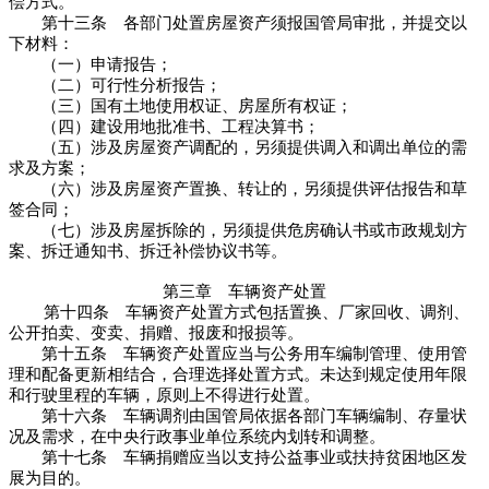
偿方式。
第十三条 各部门处置房屋资产须报国管局审批，并提交以
下材料：
（一）申请报告；
（二）可行性分析报告；
（三）国有土地使用权证、房屋所有权证；
（四）建设用地批准书、工程决算书；
（五）涉及房屋资产调配的，另须提供调入和调出单位的需
求及方案；
（六）涉及房屋资产置换、转让的，另须提供评估报告和草
签合同；
（七）涉及房屋拆除的，另须提供危房确认书或市政规划方
案、拆迁通知书、拆迁补偿协议书等。
第三章 车辆资产处置
第十四条 车辆资产处置方式包括置换、厂家回收、调剂、
公开拍卖、变卖、捐赠、报废和报损等。
第十五条 车辆资产处置应当与公务用车编制管理、使用管
理和配备更新相结合，合理选择处置方式。未达到规定使用年限
和行驶里程的车辆，原则上不得进行处置。
第十六条 车辆调剂由国管局依据各部门车辆编制、存量状
况及需求，在中央行政事业单位系统内划转和调整。
第十七条 车辆捐赠应当以支持公益事业或扶持贫困地区发
展为目的。