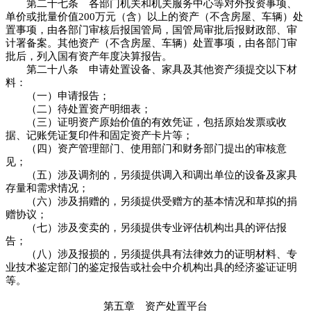
第二十七条 各部门机关和机关服务中心等对外投资事项、
单价或批量价值
200
万元（含）以上的资产（不含房屋、车辆）处
置事项，由各部门审核后报国管局，国管局审批后报财政部、审
计署备案。其他资产（不含房屋、车辆）处置事项，由各部门审
批后，列入国有资产年度决算报告。
第二十八条 申请处置设备、家具及其他资产须提交以下材
料：
（一）申请报告；
（二）待处置资产明细表；
（三）证明资产原始价值的有效凭证，包括原始发票或收
据、记账凭证复印件和固定资产卡片等；
（四）资产管理部门、使用部门和财务部门提出的审核意
见；
（五）涉及调剂的，另须提供调入和调出单位的设备及家具
存量和需求情况；
（六）涉及捐赠的，另须提供受赠方的基本情况和草拟的捐
赠协议；
（七）涉及变卖的，另须提供专业评估机构出具的评估报
告；
（八）涉及报损的，另须提供具有法律效力的证明材料、专
业技术鉴定部门的鉴定报告或社会中介机构出具的经济鉴证证明
等。
第五章 资产处置平台