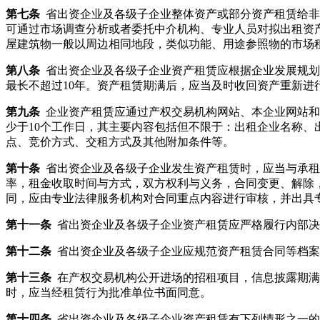
第七条
省出资企业及各级子企业整体资产或部分资产租赁给非国
可通过市场调查分析或者委托中介机构、专业人员对拟出租资
屋建筑物一般以周边相同地段，类似功能、用途参照物的市场
第八条
省出资企业及各级子企业资产租赁应根据企业发展规划
最长不超过10年。资产租赁期满后，应当及时收回资产重新进
第九条
企业资产租赁应通过产权交易机构网站、本企业网站和
少于10个工作日，其主要内容包括但不限于：出租企业名称
点、竞价方式、交租方式及其他附加条件等。
第十条
省出资企业及各级子企业发生资产租赁时，应当与承租
率，租金收取时间与方式，双方权利与义务，合同变更、解除
同，应由专业法律服务机构对合同重点内容进行审核，并出具
第十一条
省出资企业及各级子企业资产租赁应严格履行内部决
第十二条
省出资企业及各级子企业应规范资产租赁合同等档案
第十三条
在产权交易机构公开进场的招租项目，信息披露期满
时，应当经租赁行为批准单位书面同意。
第十四条
省出资企业及各级子企业资产租赁有下列情形之一的