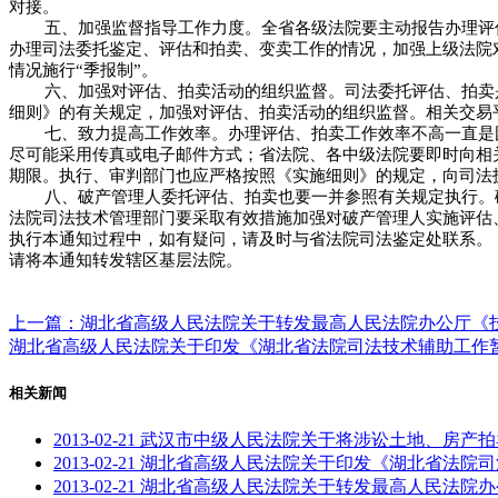
对接。
五、加强监督指导工作力度。全省各级法院要主动报告办理评
办理司法委托鉴定、评估和拍卖、变卖工作的情况，加强上级法院
情况施行“季报制”。
六、加强对评估、拍卖活动的组织监督。司法委托评估、拍卖
细则》的有关规定，加强对评估、拍卖活动的组织监督。相关交易
七、致力提高工作效率。办理评估、拍卖工作效率不高一直是
尽可能采用传真或电子邮件方式；省法院、各中级法院要即时向相
期限。执行、审判部门也应严格按照《实施细则》的规定，向司法
八、破产管理人委托评估、拍卖也要一并参照有关规定执行。
法院司法技术管理部门要采取有效措施加强对破产管理人实施评估
执行本通知过程中，如有疑问，请及时与省法院司法鉴定处联系。
请将本通知转发辖区基层法院。
上一篇：湖北省高级人民法院关于转发最高人民法院办公厅《技术
湖北省高级人民法院关于印发《湖北省法院司法技术辅助工作暂行规
相关新闻
2013-02-21
武汉市中级人民法院关于将涉讼土地、房产拍卖
2013-02-21
湖北省高级人民法院关于印发《湖北省法院司法技
2013-02-21
湖北省高级人民法院关于转发最高人民法院办公