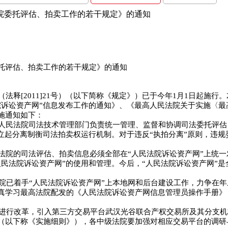
院委托评估、拍卖工作的若干规定》的通知
托评估、拍卖工作的若干规定》的通知
（法释
[2011]21
号）（以下简称《规定》）已于今年
1
月
1
日起施行。
院诉讼资产网”信息发布工作的通知》、《最高人民法院关于实施〈
施通知如下：
人民法院司法技术管理部门负责统一管理、监督和协调司法委托评估
立起分离制衡司法拍卖权运行机制。对于违反“执拍分离”原则，违
法院的司法评估、拍卖信息必须全部在“人民法院诉讼资产网”上统
民法院诉讼资产网”的使用和管理。今后，“人民法院诉讼资产网”
院已着手“人民法院诉讼资产网”上本地网和后台建设工作，力争在年
真学习最高法院配发的《人民法院诉讼资产网信息管理员操作手册》
进行改革，引入第三方交易平台武汉光谷联合产权交易所及其分支机
（以下称《实施细则》），各中级法院要加强对相应交易平台的调研