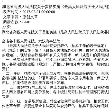
湖北省高级人民法院关于贯彻实施《最高人民法院关于人民法
发布时间：2013-02-21 00:00:00
文章来源：原创文章
阅读次数：8440
分享:
湖北省高级人民法院关于贯彻实施《最高人民法院关于人民法院委
全省各中级人民法院、武汉海事法院：
《最高人民法院关于人民法院委托评估、拍卖工作的若干规定》
就《规定》的实施下发了《最高人民法院办公厅关于做好“人民法
的通知》。现结合会议精神和有关文件要求，就《规定》的贯彻实
一、落实司法委托评估、拍卖工作归口管理工作机制。全省各级
施，各级法院要遵照《规定》，严格以“执拍分离”为路径，切实建
责任。
二、评估、拍卖信息全部上网发布。根据最高法院的要求，各地
必须根据省法院的统一部署和要求，配备专人及专用电脑，保证“人
评估、拍卖信息必须同步在该网上发布。
三、做好推行网上报名、网上竞价制度的准备工作。目前省法
买人网上报名和网上竞价系统。各中级法院司法技术管理部门要认
实现。
四、统一交易场所建设。对全省法院司法委托评估、拍卖工作
作改革专班，负责起草全省法院司法委托评估、拍卖工作实施细则