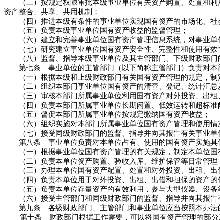
（三）按规定权限审批本级事业单位有关资产购置、处置和利用
资产整合、共享、共用机制；
（四）推进本级有条件的事业单位实现国有资产的市场化、社会
（五）负责本级事业单位国有资产收益的监督管理；
（六）建立和完善事业单位国有资产管理信息系统，对事业单
（七）研究建立事业单位国有资产安全性、完整性和使用有效性
（八）监督、指导本级事业单位及其主管部门、下级财政部门
第七条 事业单位的主管部门（以下简称主管部门）负责对本部
（一）根据本级和上级财政部门有关国有资产管理的规定，制定
（二）组织本部门事业单位国有资产的清查、登记、统计汇总
（三）审核本部门所属事业单位利用国有资产对外投资、出租、
（四）负责本部门所属事业单位长期闲置、低效运转和超标准配
（五）督促本部门所属事业单位按规定缴纳国有资产收益；
（六）组织实施对本部门所属事业单位国有资产管理和使用情
（七）接受同级财政部门的监督、指导并向其报告有关事业单
第八条 事业单位负责对本单位占有、使用的国有资产实施具
（一）根据事业单位国有资产管理的有关规定，制定本单位国有
（二）负责本单位资产购置、验收入库、维护保管等日常管理，
（三）办理本单位国有资产配置、处置和对外投资、出租、出
（四）负责本单位用于对外投资、出租、出借和担保的资产的保
（五）负责本单位存量资产的有效利用，参与大型仪器、设备等
（六）接受主管部门和同级财政部门的监督、指导并向其报告
第九条 各级财政部门、主管部门和事业单位应当按照本办法的
第十条 财政部门根据工作需要，可以将国有资产管理的部分