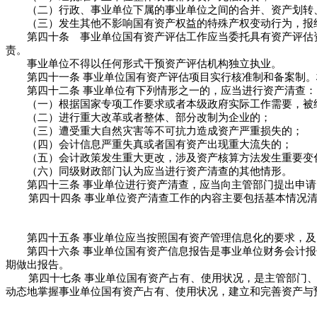
（二）行政、事业单位下属的事业单位之间的合并、资产划转
（三）发生其他不影响国有资产权益的特殊产权变动行为，报经
第四十条 事业单位国有资产评估工作应当委托具有资产评估资
责。
事业单位不得以任何形式干预资产评估机构独立执业。
第四十一条 事业单位国有资产评估项目实行核准制和备案制。
第四十二条 事业单位有下列情形之一的，应当进行资产清查：
（一）根据国家专项工作要求或者本级政府实际工作需要，被纳
（二）进行重大改革或者整体、部分改制为企业的；
（三）遭受重大自然灾害等不可抗力造成资产严重损失的；
（四）会计信息严重失真或者国有资产出现重大流失的；
（五）会计政策发生重大更改，涉及资产核算方法发生重要变
（六）同级财政部门认为应当进行资产清查的其他情形。
第四十三条 事业单位进行资产清查，应当向主管部门提出申请
第四十四条 事业单位资产清查工作的内容主要包括基本情况
第四十五条 事业单位应当按照国有资产管理信息化的要求，及
第四十六条 事业单位国有资产信息报告是事业单位财务会计报
期做出报告。
第四十七条 事业单位国有资产占有、使用状况，是主管部门
动态地掌握事业单位国有资产占有、使用状况，建立和完善资产与