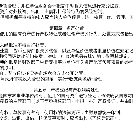
专项管理，并在单位财务
会计
报告中对相关信息进行充分披露。
资产对外投资、出租、出借和担保等行为的风险控制。
出借和担保等取得的收入应当纳入单位预算，统一核算，统一管理。
第四章
资产处置
使用的国有资产进行产权转让或者注销产权的行为。处置方式包括出
未经批准不得自行处置。
处置，货币性资产损失的核销，以及单位价值或者批量价值在规定限
期报同级财政部门备案。法律、行政法规另有规定的，依照其规定。
项的批复是财政部门重新安排事业单位有关资产配置预算项目的参考
的原则。
，应当通过拍卖等市场竞价方式公开处置。
照政府非税收入管理的规定，实行“收支两条线”管理。
第五章
产权登记与产权纠纷处理
国家对事业单位占有、使用的国有资产进行登记，依法确认国家对
授权的主管部门（以下简称授权部门）申报、办理产权登记，并由财
有权，单位享有占有、使用权的法律凭证，由财政部统一印制。
资、出租、出借、担保等事项时，应当出具《产权登记证》。