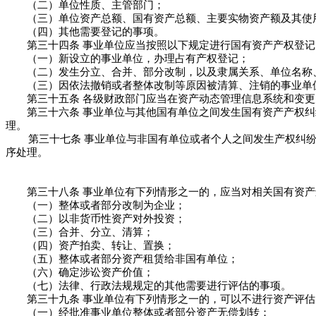
（二）单位性质、主管部门；
（三）单位资产总额、国有资产总额、主要实物资产额及其使
（四）其他需要登记的事项。
第三十四条 事业单位应当按照以下规定进行国有资产产权登记
（一）新设立的事业单位，办理占有产权登记；
（二）发生分立、合并、部分改制，以及隶属关系、单位名称、
（三）因依法撤销或者整体改制等原因被清算、注销的事业单
第三十五条 各级财政部门应当在资产动态管理信息系统和变更
第三十六条 事业单位与其他国有单位之间发生国有资产产权纠
理。
第三十七条 事业单位与非国有单位或者个人之间发生产权纠
序处理。
第三十八条 事业单位有下列情形之一的，应当对相关国有资产
（一）整体或者部分改制为企业；
（二）以非货币性资产对外投资；
（三）合并、分立、清算；
（四）资产拍卖、转让、置换；
（五）整体或者部分资产租赁给非国有单位；
（六）确定涉讼资产价值；
（七）法律、行政法规规定的其他需要进行评估的事项。
第三十九条 事业单位有下列情形之一的，可以不进行资产评估
（一）经批准事业单位整体或者部分资产无偿划转；