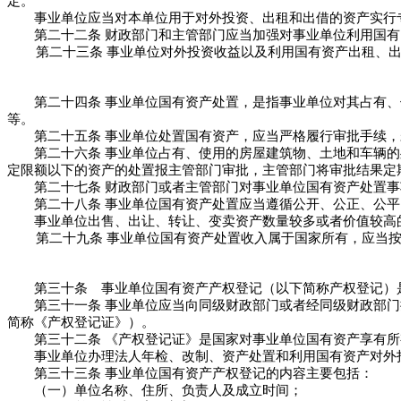
定。
事业单位应当对本单位用于对外投资、出租和出借的资产实行
第二十二条 财政部门和主管部门应当加强对事业单位利用国有
第二十三条 事业单位对外投资收益以及利用国有资产出租、
第二十四条 事业单位国有资产处置，是指事业单位对其占有、
等。
第二十五条 事业单位处置国有资产，应当严格履行审批手续，
第二十六条 事业单位占有、使用的房屋建筑物、土地和车辆的
定限额以下的资产的处置报主管部门审批，主管部门将审批结果定
第二十七条 财政部门或者主管部门对事业单位国有资产处置事
第二十八条 事业单位国有资产处置应当遵循公开、公正、公平
事业单位出售、出让、转让、变卖资产数量较多或者价值较高的
第二十九条 事业单位国有资产处置收入属于国家所有，应当按
第三十条 事业单位国有资产产权登记（以下简称产权登记）是
第三十一条 事业单位应当向同级财政部门或者经同级财政部门
简称《产权登记证》）。
第三十二条 《产权登记证》是国家对事业单位国有资产享有所
事业单位办理法人年检、改制、资产处置和利用国有资产对外投
第三十三条 事业单位国有资产产权登记的内容主要包括：
（一）单位名称、住所、负责人及成立时间；