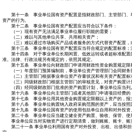
第十一条 事业单位国有资产配置是指财政部门、主管部门、事
资产的行为。
第十二条 事业单位国有资产配置应当符合以下条件：
（一）现有资产无法满足事业单位履行职能的需要；
（二）难以与其他单位共享、共用相关资产；
（三）难以通过市场购买产品或者服务的方式代替资产配置，或
第十三条 事业单位国有资产配置应当符合规定的配置标准；没
第十四条 对于事业单位长期闲置、低效运转或者超标准配置的
准。法律、行政法规另有规定的，依照其规定。
第十五条 事业单位向财政部门申请用财政性资金购置规定限额
（一）年度部门预算编制前，事业单位资产管理部门会同财务部
（二）主管部门根据事业单位资产存量状况和有关资产配置标准
（三）同级财政部门根据主管部门的审核意见，对资产购置计
（四）经同级财政部门批准的资产购置计划，事业单位应当列入
第十六条 事业单位向主管部门或者其他部门申请项目经费的，
第十七条 事业单位用其他资金购置规定限额以上资产的，报主
第十八条 事业单位购置纳入政府采购范围的资产，应当按照
第十九条 事业单位国有资产的使用包括单位自用和对外投资
第二十条 事业单位应当建立健全资产购置、验收、保管、使
事业单位应当对实物资产进行定期清查，做到账账、账卡、账实
第二十一条 事业单位利用国有资产对外投资、出租、出借和担